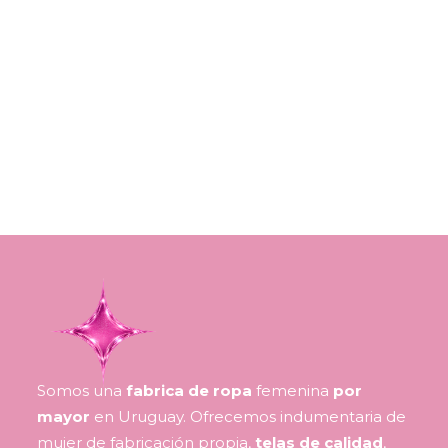
Somos una
fabrica de ropa
femenina
por
mayor
en Uruguay. Ofrecemos indumentaria de
mujer de fabricación propia,
telas de calidad
,