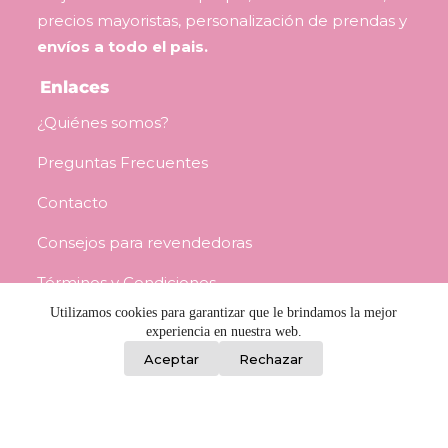
precios mayoristas, personalización de prendas y
envíos a todo el pais.
Enlaces
¿Quiénes somos?
Preguntas Frecuentes
Contacto
Consejos para revendedoras
Términos y Condiciones
Utilizamos cookies para garantizar que le brindamos la mejor
experiencia en nuestra web.
0
Información
Aceptar
Rechazar
Porongos 2459, Barrio Reus, Montevideo
L a V / 8:00 a 17:00 - Sáb / 8:30 a 12:00
092 982 842