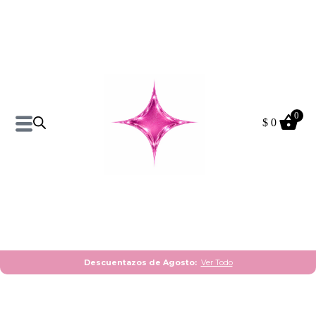
0
$
0
Pantalon Anabell Talle
Amplio XXL
$
390
$
490
+
ADD
Descuentazos de Agosto:
Ver Todo