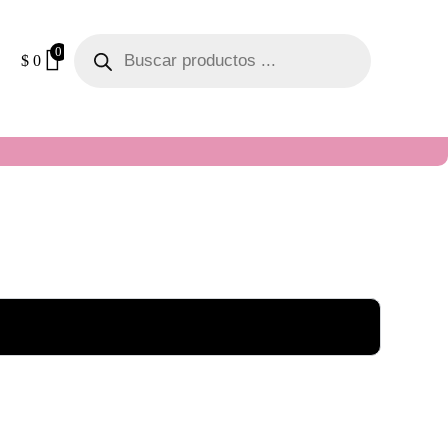
0
$
0