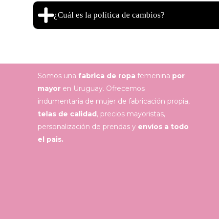
¿Cuál es la política de cambios?
Somos una
fabrica de ropa
femenina
por
mayor
en Uruguay. Ofrecemos
indumentaria de mujer de fabricación propia,
telas de calidad
, precios mayoristas,
personalización de prendas y
envíos a todo
el pais.