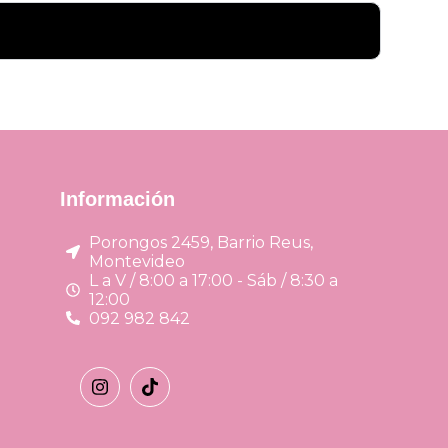
Información
Porongos 2459, Barrio Reus,
Montevideo
L a V / 8:00 a 17:00 - Sáb / 8:30 a
12:00
092 982 842