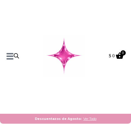
0
$
0
Pantalon Anabell Talle
Amplio XXL
$
390
$
490
+
ADD
Descuentazos de Agosto:
Ver Todo