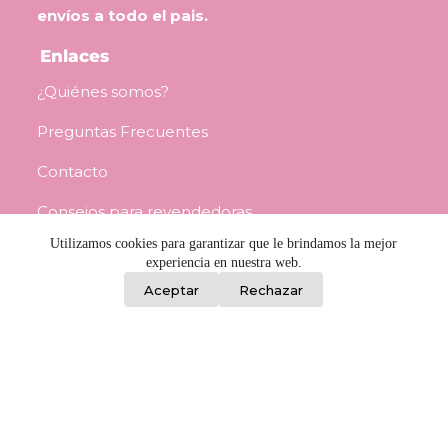
envíos a todo el pais.
Enlaces
¿Quiénes somos?
Preguntas Frecuentes
Contacto
Consejos para revendedoras
Utilizamos cookies para garantizar que le brindamos la mejor
Términos y Condiciones
experiencia en nuestra web.
0
Aceptar
Rechazar
Información
Porongos 2459, Barrio Reus, Montevideo
L a V / 8:00 a 17:00 - Sáb / 8:30 a 12:00
092 982 842