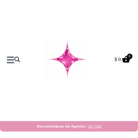
0
$
0
Pantalon Anabell Talle
Amplio XXL
$
390
$
490
+
AÑADIR
Descuentazos de Agosto:
Ver Todo