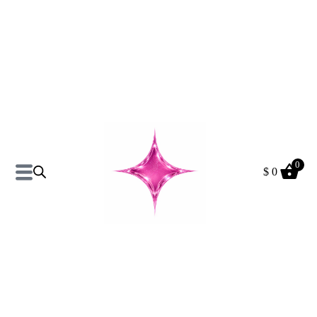
0
$
0