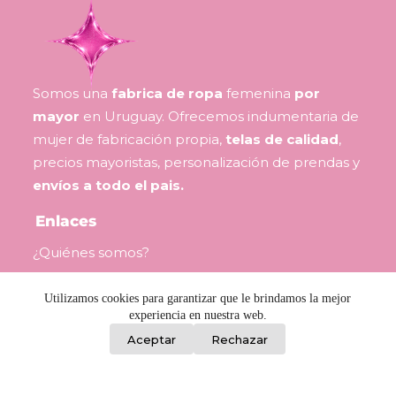
Somos una
fabrica de ropa
femenina
por
mayor
en Uruguay. Ofrecemos indumentaria de
mujer de fabricación propia,
telas de calidad
,
precios mayoristas, personalización de prendas y
envíos a todo el pais.
Enlaces
¿Quiénes somos?
Preguntas Frecuentes
Utilizamos cookies para garantizar que le brindamos la mejor
experiencia en nuestra web.
0
Contacto
Aceptar
Rechazar
Consejos para revendedoras
Términos y Condiciones