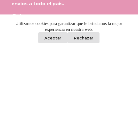
envíos a todo el pais.
Enlaces
Utilizamos cookies para garantizar que le brindamos la mejor
¿Quiénes somos?
experiencia en nuestra web.
0
Aceptar
Rechazar
Preguntas Frecuentes
Contacto
Consejos para revendedoras
Términos y Condiciones
Información
Porongos 2459, Barrio Reus, Montevideo
L a V / 8:00 a 17:00 - Sáb / 8:30 a 12:00
092 982 842