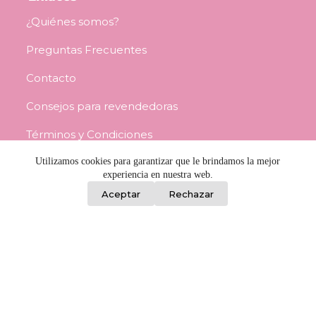
¿Quiénes somos?
Preguntas Frecuentes
Contacto
Consejos para revendedoras
Términos y Condiciones
Utilizamos cookies para garantizar que le brindamos la mejor
Información
experiencia en nuestra web.
0
Aceptar
Rechazar
Porongos 2459, Barrio Reus, Montevideo
L a V / 8:00 a 17:00 - Sáb / 8:30 a 12:00
092 982 842