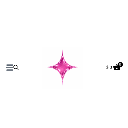
0
$
0
Pantalon Deportivo Berlin
Talles S y M Suaves
$
390
$
490
+
ADD