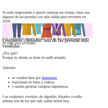
Si estás empezando o querés mejorar tus ventas, estas son
algunas de las prendas con más salida para revender en
2026.
Los conjuntos siguen siendo una de las mejores opciones
Conjuntos cómodos: una de las prendas más
de ropa para revender.
vendidas
¿Por qué?
Porque la clienta ya tiene el outfit armado.
Además:
se venden bien por
Instagram
,
funcionan en fotos y videos,
y suelen generar compras impulsivas.
Los conjuntos oversize, de algodón, frizados o estilo
urbano son de los que más salida tienen hoy.