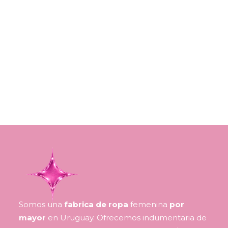
Somos una
fabrica de ropa
femenina
por
mayor
en Uruguay. Ofrecemos indumentaria de