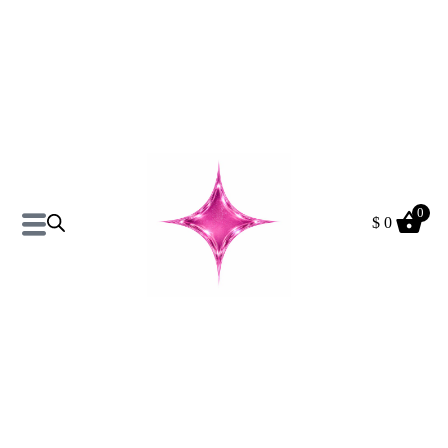
0
$
0
Campera Deportiva Algodon
Con Capucha
$
290
$
490
+
AÑADIR