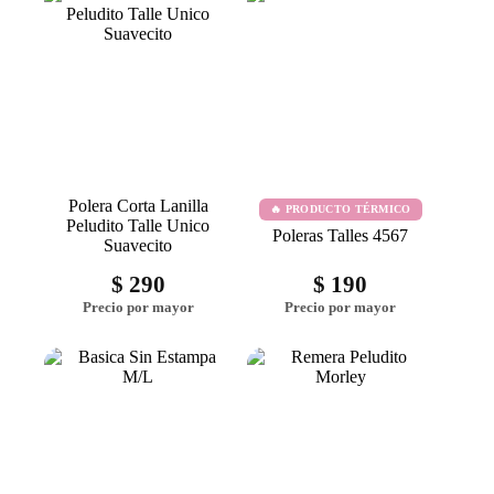
Polera Corta Lanilla
🔥 PRODUCTO TÉRMICO
Peludito Talle Unico
Poleras Talles 4567
Suavecito
$
290
$
190