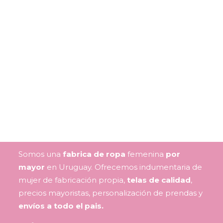
Somos una
fabrica de ropa
femenina
por
mayor
en Uruguay. Ofrecemos indumentaria de
mujer de fabricación propia,
telas de calidad
,
precios mayoristas, personalización de prendas y
envíos a todo el pais.