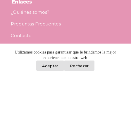
Enlaces
¿Quiénes somos?
Preguntas Frecuentes
Contacto
Consejos para revendedoras
Utilizamos cookies para garantizar que le brindamos la mejor
experiencia en nuestra web.
Términos y Condiciones
0
Aceptar
Rechazar
Información
Porongos 2459, Barrio Reus, Montevideo
L a V / 8:00 a 17:00 - Sáb / 8:30 a 12:00
092 982 842