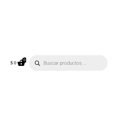
0
$
0
erlin
Campera Deportiva Algodon
Con Capucha
$
290
$
490
+
AÑADIR