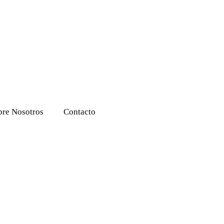
bre Nosotros
Contacto
Pantalon Deportivo B
Talles S y M Suaves
$
390
$
490
+
AÑADIR