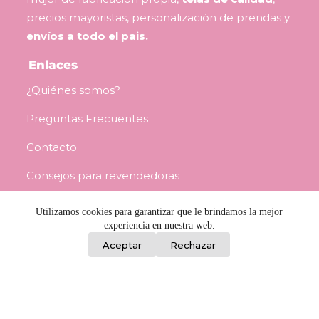
precios mayoristas, personalización de prendas y
envíos a todo el pais.
Enlaces
¿Quiénes somos?
Preguntas Frecuentes
Contacto
Consejos para revendedoras
Términos y Condiciones
Utilizamos cookies para garantizar que le brindamos la mejor
experiencia en nuestra web.
0
Información
Aceptar
Rechazar
Porongos 2459, Barrio Reus, Montevideo
L a V / 8:00 a 17:00 - Sáb / 8:30 a 12:00
092 982 842