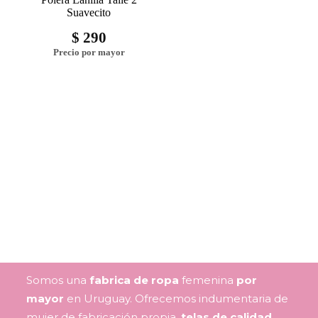
Suavecito
$
290
Somos una
fabrica de ropa
femenina
por
mayor
en Uruguay. Ofrecemos indumentaria de
mujer de fabricación propia,
telas de calidad
,