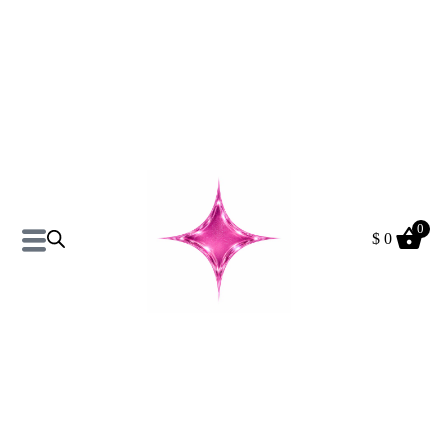
0
$
0
Pantalon Anabell Talle
Amplio XXL
$
390
$
490
+
AÑADIR