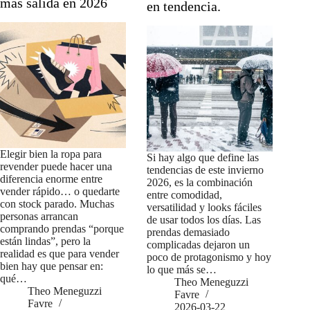
más salida en 2026
en tendencia.
Elegir bien la ropa para
Si hay algo que define las
revender puede hacer una
tendencias de este invierno
diferencia enorme entre
2026, es la combinación
vender rápido… o quedarte
entre comodidad,
con stock parado. Muchas
versatilidad y looks fáciles
personas arrancan
de usar todos los días. Las
comprando prendas “porque
prendas demasiado
están lindas”, pero la
complicadas dejaron un
realidad es que para vender
poco de protagonismo y hoy
bien hay que pensar en:
lo que más se…
qué…
Theo Meneguzzi
Theo Meneguzzi
Favre
Favre
2026-03-22