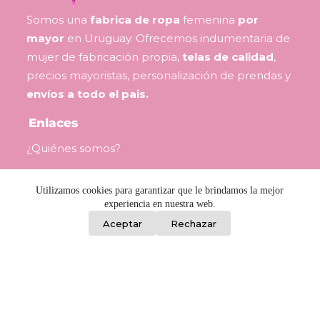
Somos una
fabrica de ropa
femenina
por
mayor
en Uruguay. Ofrecemos indumentaria de
mujer de fabricación propia,
telas de calidad
,
precios mayoristas, personalización de prendas y
envíos a todo el pais.
Enlaces
¿Quiénes somos?
Preguntas Frecuentes
Utilizamos cookies para garantizar que le brindamos la mejor
Contacto
experiencia en nuestra web.
0
Aceptar
Rechazar
Consejos para revendedoras
Términos y Condiciones
Información