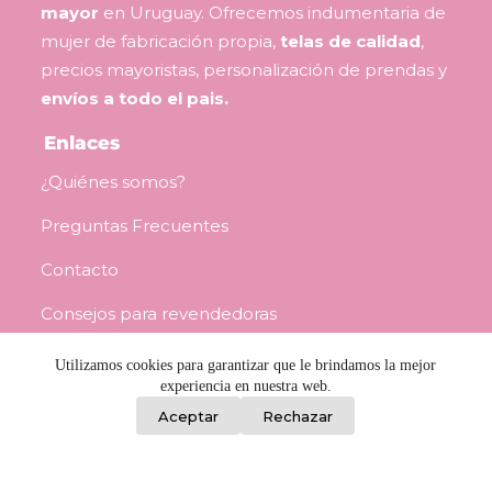
mayor
en Uruguay. Ofrecemos indumentaria de
mujer de fabricación propia,
telas de calidad
,
precios mayoristas, personalización de prendas y
envíos a todo el pais.
Enlaces
¿Quiénes somos?
Preguntas Frecuentes
Contacto
Consejos para revendedoras
Términos y Condiciones
Utilizamos cookies para garantizar que le brindamos la mejor
experiencia en nuestra web.
0
Aceptar
Rechazar
Información
Porongos 2459, Barrio Reus, Montevideo
L a V / 8:00 a 17:00 - Sáb / 8:30 a 12:00