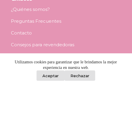
¿Quiénes somos?
Preguntas Frecuentes
Contacto
Consejos para revendedoras
Términos y Condiciones
Utilizamos cookies para garantizar que le brindamos la mejor
experiencia en nuestra web.
0
Información
Aceptar
Rechazar
Porongos 2459, Barrio Reus, Montevideo
L a V / 8:00 a 17:00 - Sáb / 8:30 a 12:00
092 982 842