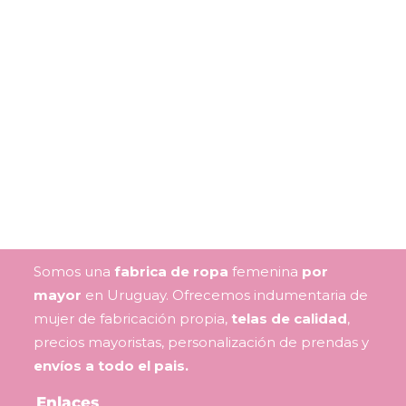
Somos una
fabrica de ropa
femenina
por
mayor
en Uruguay. Ofrecemos indumentaria de
mujer de fabricación propia,
telas de calidad
,
precios mayoristas, personalización de prendas y
envíos a todo el pais.
Enlaces